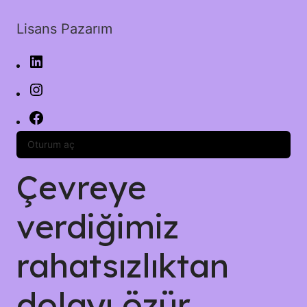
Lisans Pazarım
Oturum aç
Çevreye
verdiğimiz
rahatsızlıktan
dolayı özür