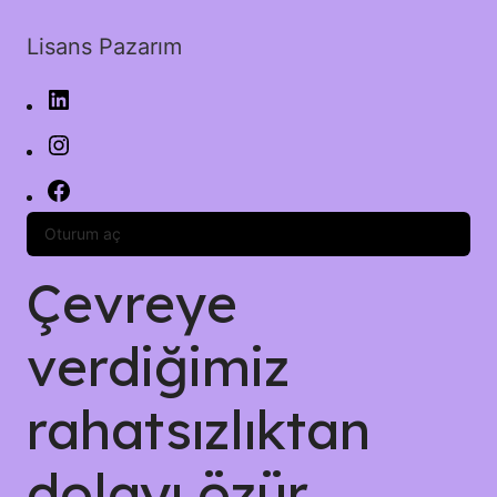
Lisans Pazarım
Oturum aç
Çevreye
verdiğimiz
rahatsızlıktan
dolayı özür