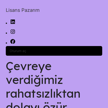
Lisans Pazarım
Oturum aç
Çevreye
verdiğimiz
rahatsızlıktan
dolayı özür