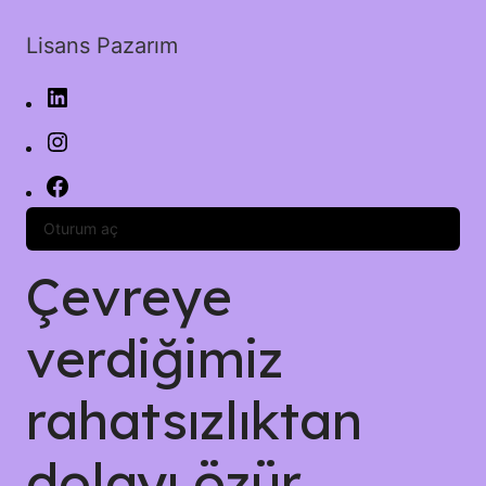
Lisans Pazarım
Oturum aç
Çevreye
verdiğimiz
rahatsızlıktan
dolayı özür