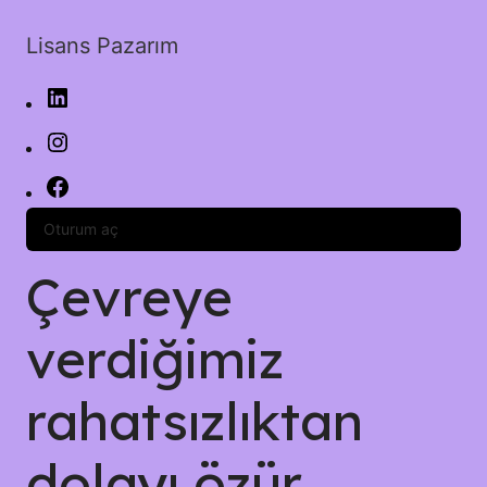
Lisans Pazarım
Oturum aç
Çevreye
verdiğimiz
rahatsızlıktan
dolayı özür