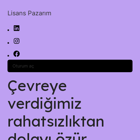
Lisans Pazarım
Oturum aç
Çevreye
verdiğimiz
rahatsızlıktan
dolayı özür