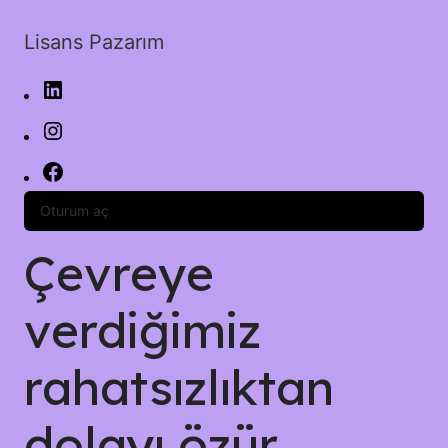
Lisans Pazarım
Oturum aç
Çevreye
verdiğimiz
rahatsızlıktan
dolayı özür