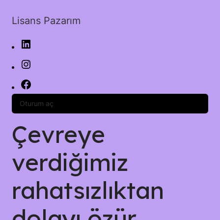
Lisans Pazarım
Oturum aç
Çevreye
verdiğimiz
rahatsızlıktan
dolayı özür