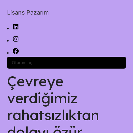
Lisans Pazarım
Oturum aç
Çevreye
verdiğimiz
rahatsızlıktan
dolayı özür