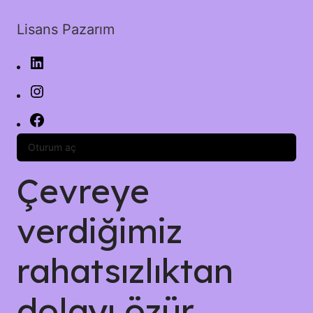
Lisans Pazarım
Oturum aç
Çevreye
verdiğimiz
rahatsızlıktan
dolayı özür