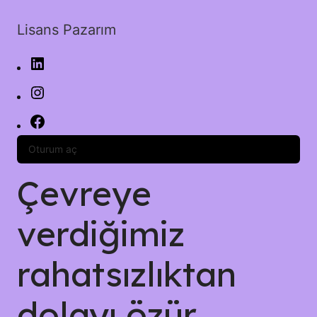
Lisans Pazarım
Oturum aç
Çevreye
verdiğimiz
rahatsızlıktan
dolayı özür