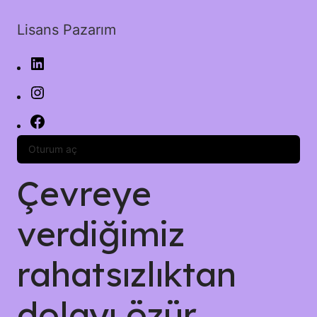
Lisans Pazarım
Oturum aç
Çevreye
verdiğimiz
rahatsızlıktan
dolayı özür