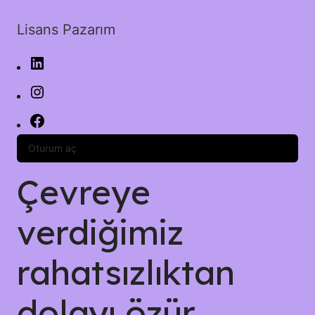
Lisans Pazarım
Oturum aç
Çevreye
verdiğimiz
rahatsızlıktan
dolayı özür