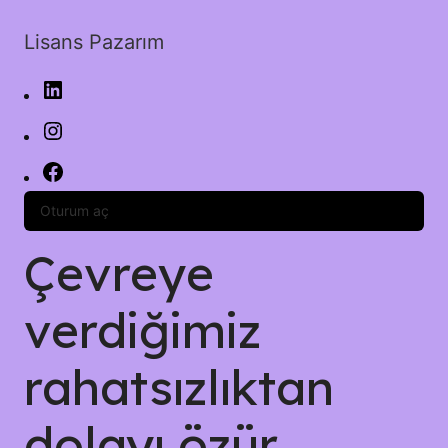
Lisans Pazarım
Oturum aç
Çevreye
verdiğimiz
rahatsızlıktan
dolayı özür