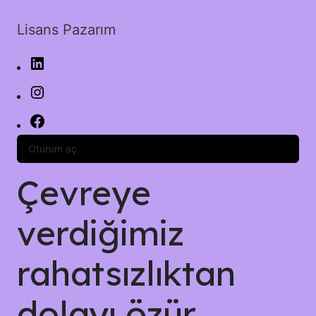
Lisans Pazarım
Oturum aç
Çevreye
verdiğimiz
rahatsızlıktan
dolayı özür