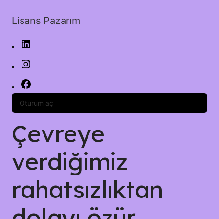
Lisans Pazarım
Oturum aç
Çevreye
verdiğimiz
rahatsızlıktan
dolayı özür