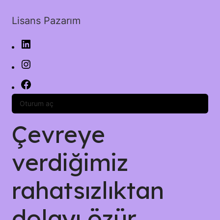
Lisans Pazarım
Oturum aç
Çevreye
verdiğimiz
rahatsızlıktan
dolayı özür