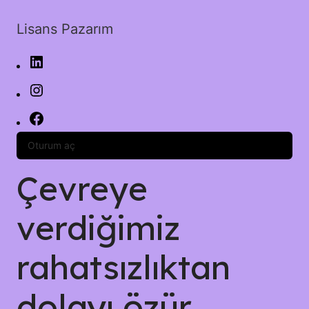
Lisans Pazarım
Oturum aç
Çevreye
verdiğimiz
rahatsızlıktan
dolayı özür