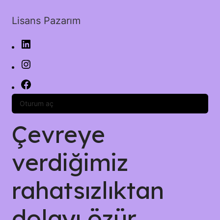
Lisans Pazarım
Oturum aç
Çevreye
verdiğimiz
rahatsızlıktan
dolayı özür